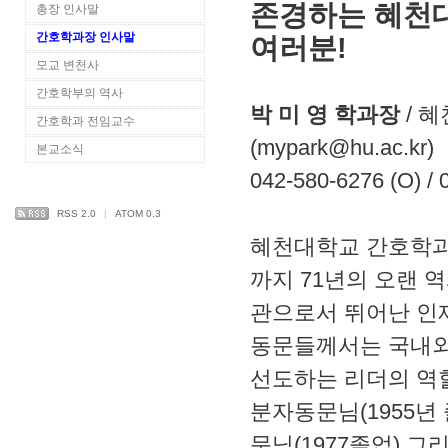
존경하는 혜천
총장 인사말
간호학과장 인사말
여러분!
모교 변천사
간호학부의 역사
박 미 영 학과장
/ 
간호학과 전임교수
(mypark@hu.ac.kr)
본교소식
042-580-6276 (O) / 
RSS 2.0
|
ATOM 0.3
혜천대학교 간호학과
까지 71년의 오랜 
관으로서 뛰어난 인
동문들께서는 국내외
선도하는 리더의 역
분자동문님(1955년
문님(1977졸업) 