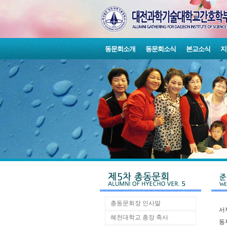
동문회소개
동문회소식
본교소식
지
총동문회장 인사말
서
혜천대학교 총장 축사
동부