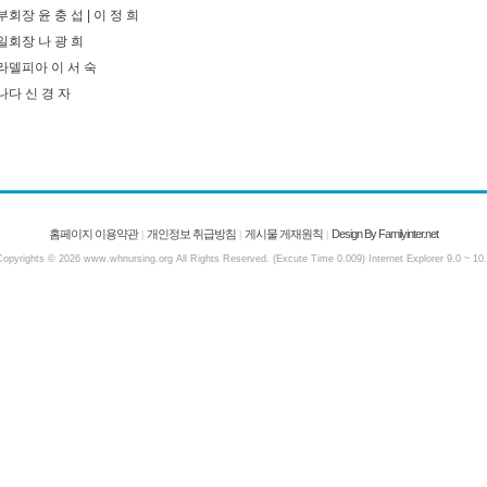
회장 윤 충 섭 | 이 정 희
일회장 나 광 희
라델피아 이 서 숙
나다 신 경 자
홈페이지 이용약관
개인정보 취급방침
게시물 게재원칙
Design By Familyinter.net
|
|
|
opyrights © 2026 www.whnursing.org All Rights Reserved. (Excute Time 0.009) Internet Explorer 9.0 ~ 10