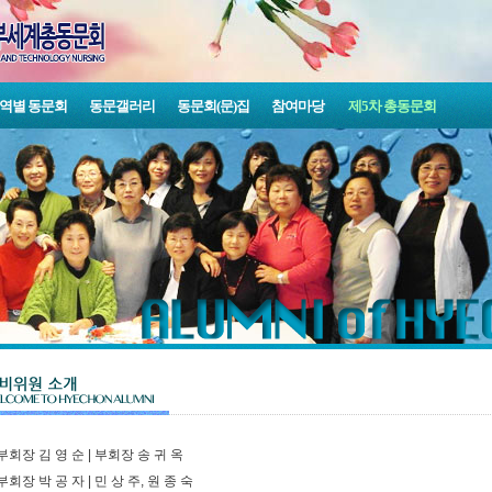
역별 동문회
동문갤러리
동문회(문)집
참여마당
제5차 총동문회
부회장 김 영 순 | 부회장 송 귀 옥
회장 박 공 자 | 민 상 주, 원 종 숙