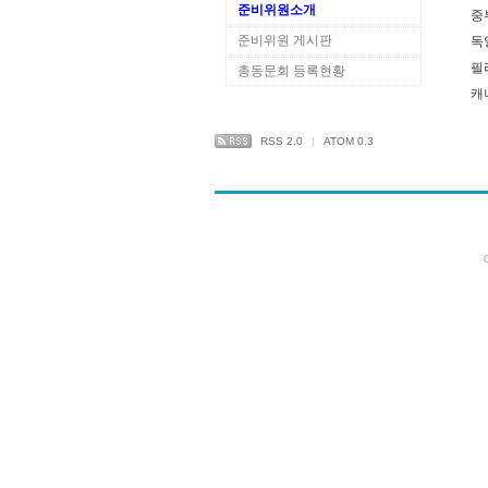
준비위원소개
중부
준비위원 게시판
독
필
총동문회 등록현황
캐
RSS 2.0
|
ATOM 0.3
C