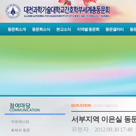
동문회소개
동문회소식
본교소식
지역별 동문회
동문갤러리
동문
DONATION
33개(1/2페이지)
서부지역 이은실 동문 
자유게시판
유분자
2012.09.30 17:48
|
|
회제의 동문