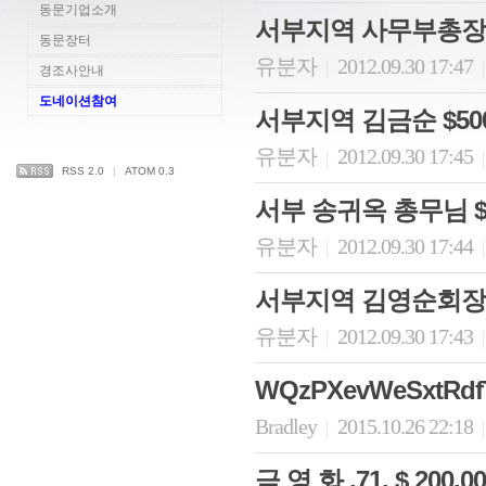
동문기업소개
서부지역 사무부총장님 
동문장터
유분자
2012.09.30 17:47
|
|
경조사안내
도네이션참여
서부지역 김금순 $50
유분자
2012.09.30 17:45
|
|
RSS 2.0
|
ATOM 0.3
서부 송귀옥 총무님 $
유분자
2012.09.30 17:44
|
|
서부지역 김영순회장님
유분자
2012.09.30 17:43
|
|
WQzPXevWeSxtRdf
Bradley
2015.10.26 22:18
|
|
금 영 화 .71. $ 20