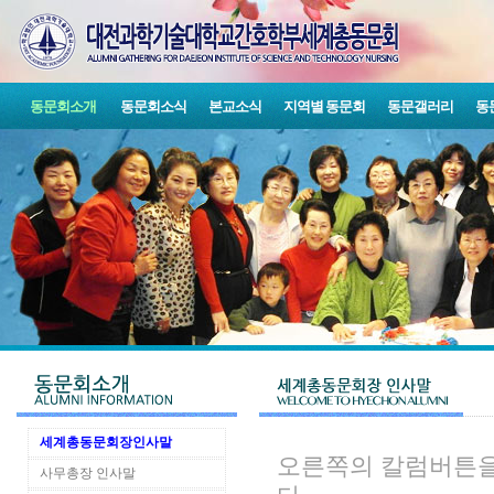
동문회소개
동문회소식
본교소식
지역별 동문회
동문갤러리
동
세계총동문회장인사말
오른쪽의 칼럼버튼을
사무총장 인사말