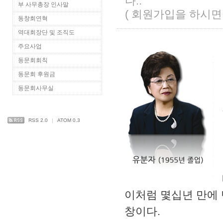
다..
부 사무총장 인사말
(
회원가입
을 하시면
동창회연혁
역대회장단 및 조직도
주요사업
동문회회칙
동문회 후원금
동문회사무실
RSS 2.0
|
ATOM 0.3
이처럼 몇십년 만에
창이다.