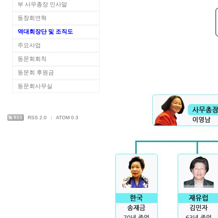
부 사무총장 인사말
동창회연혁
역대회장단 및 조직도
주요사업
동문회회칙
동문회 후원금
동문회사무실
RSS 2.0
|
ATOM 0.3