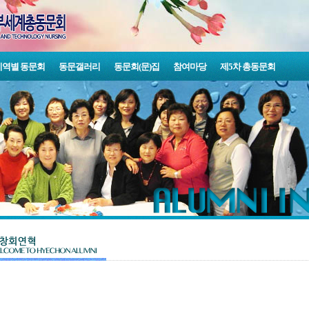
지역별 동문회
동문갤러리
동문회(문)집
참여마당
제5차 총동문회